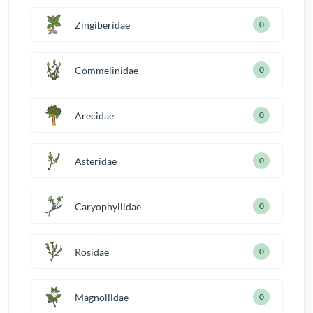
Zingiberidae
0
Commelinidae
0
Arecidae
0
Asteridae
0
Caryophyllidae
0
Rosidae
0
Magnoliidae
0