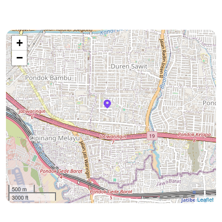
+
−
500 m
3000 ft
Leaflet