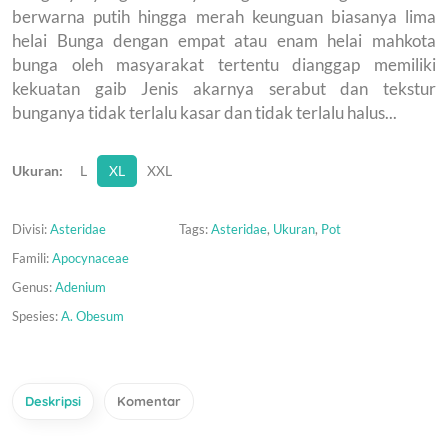
berwarna putih hingga merah keunguan biasanya lima
helai Bunga dengan empat atau enam helai mahkota
bunga oleh masyarakat tertentu dianggap memiliki
kekuatan gaib Jenis akarnya serabut dan tekstur
bunganya tidak terlalu kasar dan tidak terlalu halus...
Ukuran:
L
XL
XXL
Divisi:
Asteridae
Tags:
Asteridae
,
Ukuran
,
Pot
Famili:
Apocynaceae
Genus:
Adenium
Spesies:
A. Obesum
Deskripsi
Komentar