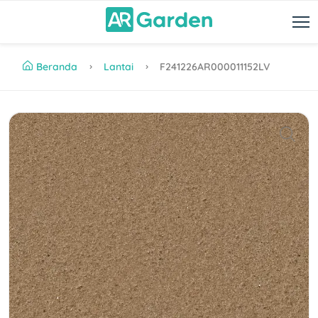
Beranda
Lantai
F241226AR000011152LV