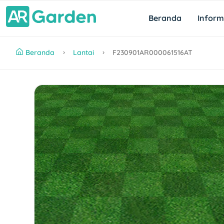
Beranda
Inform
Beranda
Lantai
F230901AR000061516AT