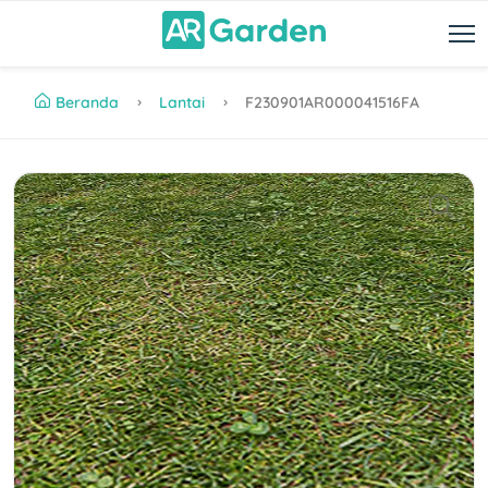
Beranda
Lantai
F230901AR000041516FA