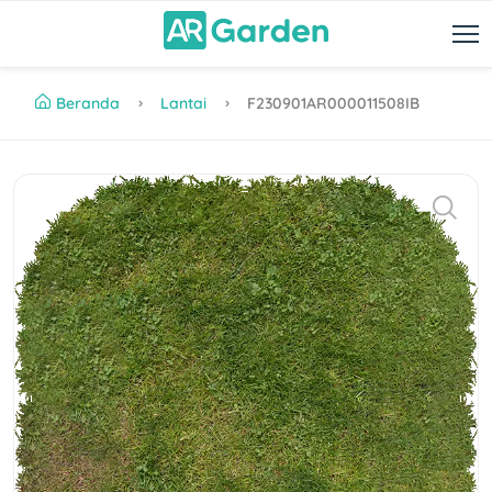
Beranda
Lantai
F230901AR000011508IB